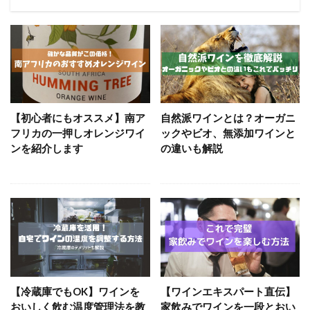
ワイン初心者向け
J.S.A.ワイン検定
ソムリエ＆ワインエキスパート試験
ワインの家飲み
【初心者にもオススメ】南ア
自然派ワインとは？オーガニ
フリカの一押しオレンジワイ
ックやビオ、無添加ワインと
ンを紹介します
の違いも解説
【冷蔵庫でもOK】ワインを
【ワインエキスパート直伝】
おいしく飲む温度管理法を教
家飲みでワインを一段とおい