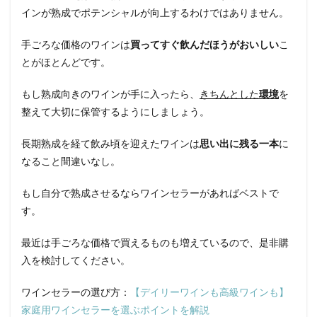
インが熟成でポテンシャルが向上するわけではありません。
手ごろな価格のワインは
買ってすぐ飲んだほうがおいしい
こ
とがほとんどです。
もし熟成向きのワインが手に入ったら、
きちんとした
環境
を
整えて大切に保管するようにしましょう。
長期熟成を経て飲み頃を迎えたワインは
思い出に残る一本
に
なること間違いなし。
もし自分で熟成させるならワインセラーがあればベストで
す。
最近は手ごろな価格で買えるものも増えているので、是非購
入を検討してください。
ワインセラーの選び方：
【デイリーワインも高級ワインも】
家庭用ワインセラーを選ぶポイントを解説