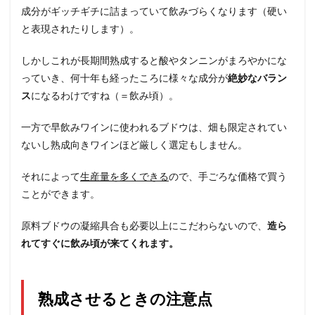
成分がギッチギチに詰まっていて飲みづらくなります（硬い
と表現されたりします）。
しかしこれが長期間熟成すると酸やタンニンがまろやかにな
っていき、何十年も経ったころに様々な成分が
絶妙なバラン
ス
になるわけですね（＝飲み頃）。
一方で早飲みワインに使われるブドウは、畑も限定されてい
ないし熟成向きワインほど厳しく選定もしません。
それによって
生産量を多くできる
ので、手ごろな価格で買う
ことができます。
原料ブドウの凝縮具合も必要以上にこだわらないので、
造ら
れてすぐに飲み頃が来てくれます。
熟成させるときの注意点