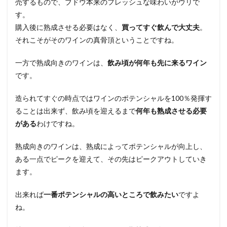
売するもので、ブドウ本来のフレッシュな味わいがウリで
す。
購入後に熟成させる必要はなく、
買ってすぐ飲んで大丈夫
。
それこそがそのワインの真骨頂ということですね。
一方で熟成向きのワインは、
飲み頃が何年も先に来るワイン
です。
造られてすぐの時点ではワインのポテンシャルを100％発揮す
ることは出来ず、飲み頃を迎えるまで
何年も熟成させる必要
がある
わけですね。
熟成向きのワインは、熟成によってポテンシャルが向上し、
ある一点でピークを迎えて、その先はピークアウトしていき
ます。
出来れば
一番ポテンシャルの高いところで飲みたい
ですよ
ね。