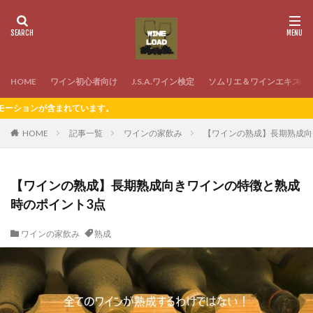
HOME
ワイン初心者向け
J.S.A.ワイン検定
ソムリエ＆ワインエキスパ
ます。
HOME
記事一覧
ワインの家飲み
【ワインの熟成】長期熟成向
【ワインの熟成】長期熟成向きワインの特徴と熟成
時のポイント3点
ワインの家飲み
熟成