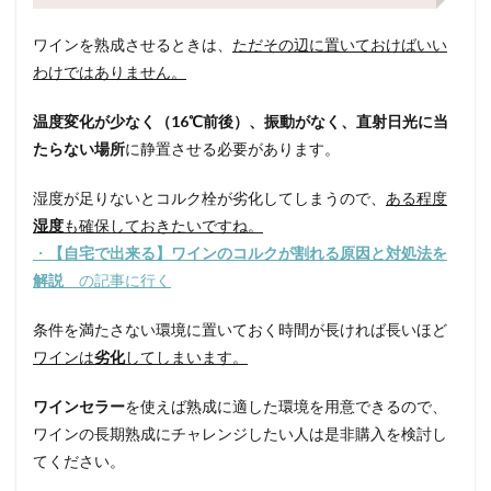
ワインを熟成させるときは、
ただその辺に置いておけばいい
わけではありません。
温度変化が少なく（16℃前後）、振動がなく、直射日光に当
たらない場所
に静置させる必要があります。
湿度が足りないとコルク栓が劣化してしまうので、
ある程度
湿度
も確保しておきたいですね。
・
【自宅で出来る】ワインのコルクが割れる原因と対処法を
解説
の記事に行く
条件を満たさない環境に置いておく時間が長ければ長いほど
ワインは
劣化
してしまいます。
ワインセラー
を使えば熟成に適した環境を用意できるので、
ワインの長期熟成にチャレンジしたい人は是非購入を検討し
てください。