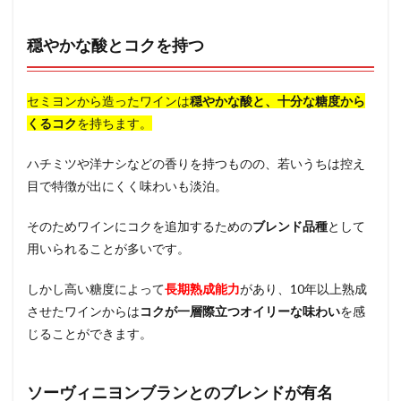
穏やかな酸とコクを持つ
セミヨンから造ったワインは
穏やかな酸と、十分な糖度から
くるコク
を持ちます。
ハチミツや洋ナシなどの香りを持つものの、若いうちは控え
目で特徴が出にくく味わいも淡泊。
そのためワインにコクを追加するための
ブレンド品種
として
用いられることが多いです。
しかし高い糖度によって
長期熟成能力
があり、10年以上熟成
させたワインからは
コクが一層際立つオイリーな味わい
を感
じることができます。
ソーヴィニヨンブランとのブレンドが有名