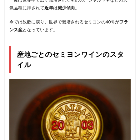
気品種に押されて
近年は減少傾向
。
今では故郷に戻り、世界で栽培されるセミヨンの40％が
フラ
ンス産
となっています。
産地ごとのセミヨンワインのスタ
イル