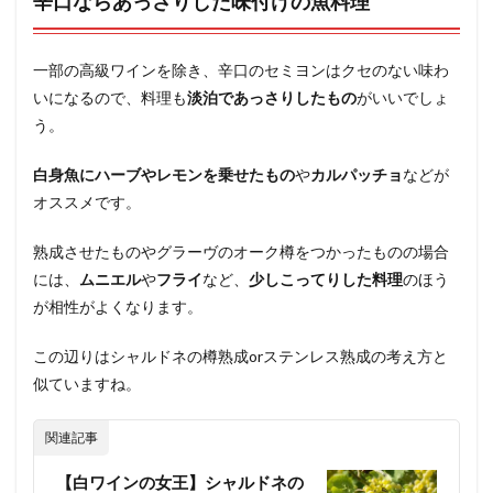
辛口ならあっさりした味付けの魚料理
一部の高級ワインを除き、辛口のセミヨンはクセのない味わ
いになるので、料理も
淡泊であっさりしたもの
がいいでしょ
う。
白身魚にハーブやレモンを乗せたもの
や
カルパッチョ
などが
オススメです。
熟成させたものやグラーヴのオーク樽をつかったものの場合
には、
ムニエル
や
フライ
など、
少しこってりした料理
のほう
が相性がよくなります。
この辺りはシャルドネの樽熟成orステンレス熟成の考え方と
似ていますね。
関連記事
【白ワインの女王】シャルドネの