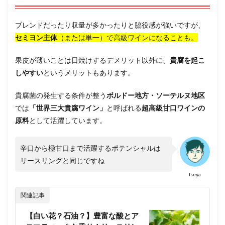
ブレンドだったり収量が多かったりと脇役感が強いですが、
セミヨン主体
（または単一）で高級ワインになることも。
果皮が薄いことは日焼けするデメリット以外に、
貴腐を起こ
しやすい
というメリットもあります。
貴腐菌の発生する条件が整う
ボルドー地方・ソーテルヌ地区
では
「世界三大貴腐ワイン」
と呼ばれる
超高級甘口ワインの
原料
として活躍しています。
辛口から極甘口まで活躍するポテンシャルは
リースリングと同じですね
Iseya
関連記事
【白い花？石油？】豊富な酸とア