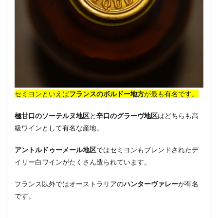
セミヨンといえば
フランスのボルドー地方
が最も有名です。
極甘口のソーテルヌ地区
と
辛口のグラーヴ地区
はどちらも高
級ワインとして有名な産地。
アントルドゥーメール地区
ではセミヨンもブレンドされたデ
イリー白ワインがたくさん造られています。
フランス以外ではオーストラリアの
ハンターヴァレー
が有名
です。