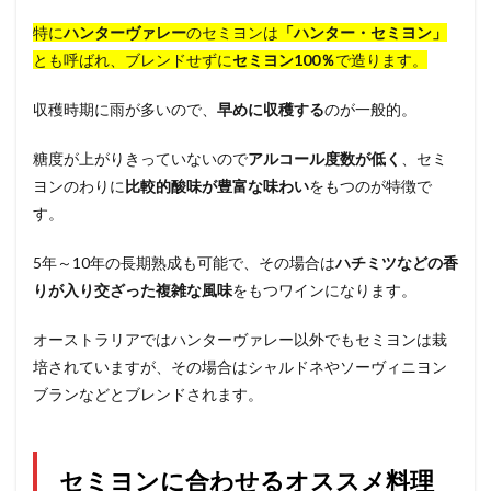
特に
ハンターヴァレー
のセミヨンは
「ハンター・セミヨン」
とも呼ばれ、ブレンドせずに
セミヨン100％
で造ります。
収穫時期に雨が多いので、
早めに収穫する
のが一般的。
糖度が上がりきっていないので
アルコール度数が低く
、セミ
ヨンのわりに
比較的酸味が豊富な味わい
をもつのが特徴で
す。
5年～10年の長期熟成も可能で、その場合は
ハチミツなどの香
りが入り交ざった複雑な風味
をもつワインになります。
オーストラリアではハンターヴァレー以外でもセミヨンは栽
培されていますが、その場合はシャルドネやソーヴィニヨン
ブランなどとブレンドされます。
セミヨンに合わせるオススメ料理