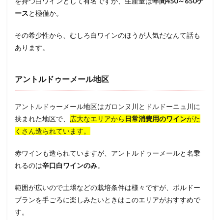
を持つ白ワインとして有名ですが、生産量は
年間450～650ケ
ース
と極僅か。
その希少性から、むしろ白ワインのほうが人気だなんて話も
あります。
アントルドゥーメール地区
アントルドゥーメール地区はガロンヌ川とドルドーニュ川に
挟まれた地区で、
広大なエリアから
日常消費用のワイン
がた
くさん造られています。
赤ワインも造られていますが、アントルドゥーメールと名乗
れるのは
辛口白ワインのみ
。
範囲が広いので土壌などの栽培条件は様々ですが、ボルドー
ブランを手ごろに楽しみたいときはこのエリアがおすすめで
す。