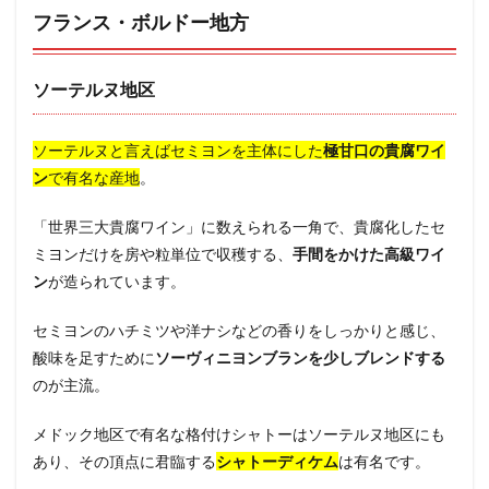
フランス・ボルドー地方
ソーテルヌ地区
ソーテルヌと言えばセミヨンを主体にした
極甘口の貴腐ワイ
ン
で有名な産地
。
「世界三大貴腐ワイン」に数えられる一角で、貴腐化したセ
ミヨンだけを房や粒単位で収穫する、
手間をかけた高級ワイ
ン
が造られています。
セミヨンのハチミツや洋ナシなどの香りをしっかりと感じ、
酸味を足すために
ソーヴィニヨンブランを少しブレンドする
のが主流。
メドック地区で有名な格付けシャトーはソーテルヌ地区にも
あり、その頂点に君臨する
シャトーディケム
は有名です。