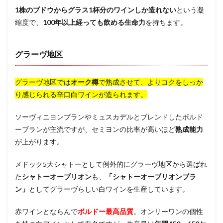
1株のブドウからグラス1杯分のワインしか造れない
という凝
縮度で、
100年以上経っても飲める生命力
を持ちます。
グラーヴ地区
グラーヴ地区では
オーク樽
で熟成させて、よりコクをしっか
り感じられる辛口白ワインが造られます。
ソーヴィニヨンブランやミュスカデルとブレンドしたボルド
ーブランが主流ですが、セミヨンの比率が高いほど
熟成能力
が上がります。
メドック5大シャトーとして例外的にグラーヴ地区から選ばれ
た
シャトーオーブリオン
も、
「シャトーオーブリオンブラ
ン」
としてグラーヴらしい白ワインを生産しています。
赤ワインとならんで
ボルドー最高品質
。オンリーワンの個性