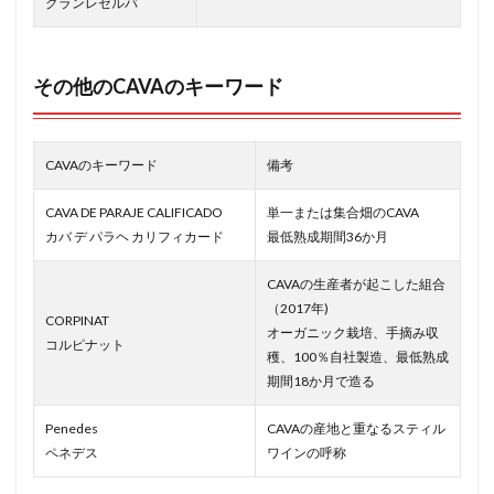
グランレゼルバ
その他のCAVAのキーワード
CAVAのキーワード
備考
CAVA DE PARAJE CALIFICADO
単一または集合畑のCAVA
カバ デ パラヘ カリフィカード
最低熟成期間36か月
CAVAの生産者が起こした組合
（2017年)
CORPINAT
オーガニック栽培、手摘み収
コルピナット
穫、100％自社製造、最低熟成
期間18か月で造る
Penedes
CAVAの産地と重なるスティル
ペネデス
ワインの呼称