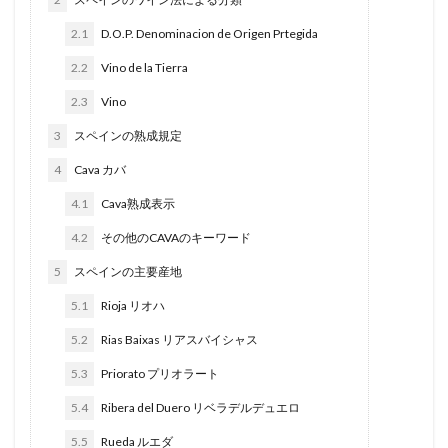
2.1
D.O.P. Denominacion de Origen Prtegida
2.2
Vino de la Tierra
2.3
Vino
3
スペインの熟成規定
4
Cava カバ
4.1
Cava熟成表示
4.2
その他のCAVAのキーワード
5
スペインの主要産地
5.1
Rioja リオハ
5.2
Rias Baixas リアスバイシャス
5.3
Priorato プリオラート
5.4
Ribera del Duero リベラデルデュエロ
5.5
Rueda ルエダ