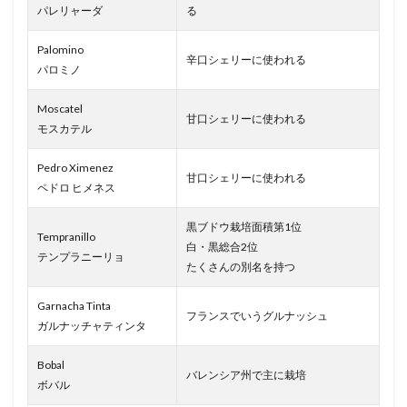
パレリャーダ
る
Palomino
辛口シェリーに使われる
パロミノ
Moscatel
甘口シェリーに使われる
モスカテル
Pedro Ximenez
甘口シェリーに使われる
ペドロ ヒメネス
黒ブドウ栽培面積第1位
Tempranillo
白・黒総合2位
テンプラニーリョ
たくさんの別名を持つ
Garnacha Tinta
フランスでいうグルナッシュ
ガルナッチャティンタ
Bobal
バレンシア州で主に栽培
ボバル