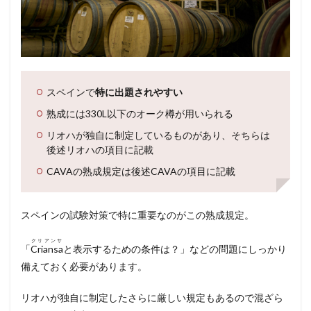
スペインで
特に出題されやすい
熟成には330L以下のオーク樽が用いられる
リオハが独自に制定しているものがあり、そちらは
後述リオハの項目に記載
CAVAの熟成規定は後述CAVAの項目に記載
スペインの試験対策で特に重要なのがこの熟成規定。
クリアンサ
「
Criansa
と表示するための条件は？」などの問題にしっかり
備えておく必要があります。
リオハが独自に制定したさらに厳しい規定もあるので混ざら