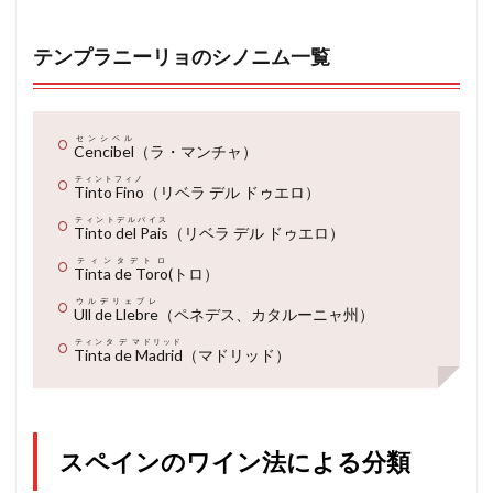
テンプラニーリョのシノニム一覧
センシベル
Cencibel
（ラ・マンチャ）
ティントフィノ
Tinto Fino
（リベラ デル ドゥエロ）
ティントデルパイス
Tinto del Pais
（リベラ デル ドゥエロ）
ティンタデトロ
Tinta de Toro
(トロ）
ウルデリェブレ
Ull de Llebre
（ペネデス、カタルーニャ州）
ティンタ デ マドリッド
Tinta de Madrid
（マドリッド）
スペインのワイン法による分類