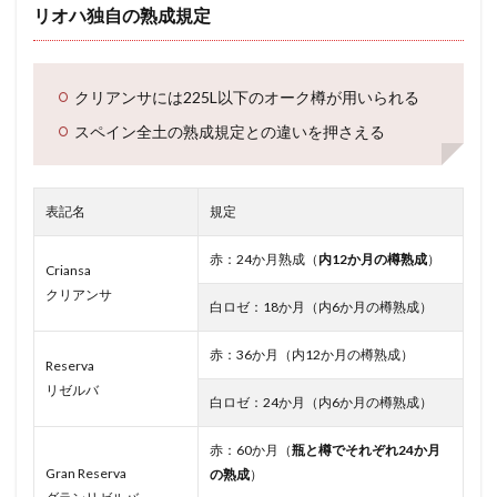
リオハ独自の熟成規定
クリアンサには225L以下のオーク樽が用いられる
スペイン全土の熟成規定との違いを押さえる
表記名
規定
赤：24か月熟成（
内12か月の樽熟成
）
Criansa
クリアンサ
白ロゼ：18か月（内6か月の樽熟成）
赤：36か月（内12か月の樽熟成）
Reserva
リゼルバ
白ロゼ：24か月（内6か月の樽熟成）
赤：60か月（
瓶と樽でそれぞれ24か月
Gran Reserva
の熟成
）