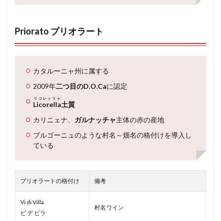
Priorato プリオラート
カタルーニャ州に属する
2009年
二つ目のD.O.Ca
に認定
リコレッリャ
Licorella
土質
カリニェナ、
ガルナッチャ
主体の赤の産地
ブルゴーニュのような村名～畑名の格付けを導入し
ている
プリオラートの格付け
備考
Vi di Villa
村名ワイン
ビ デ ビラ