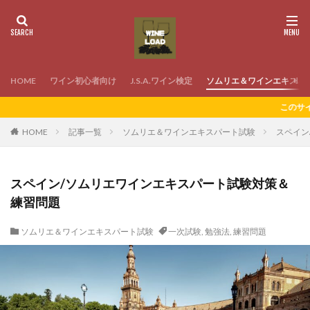
HOME
ワイン初心者向け
J.S.A.ワイン検定
ソムリエ＆ワインエキスパ
このサイトにはプロモーシ
HOME
記事一覧
ソムリエ＆ワインエキスパート試験
スペイン
スペイン/ソムリエワインエキスパート試験対策＆
練習問題
ソムリエ＆ワインエキスパート試験
一次試験
,
勉強法
,
練習問題