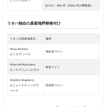
グランリゼルバ
白ロゼ：48か月（内6か月の樽熟成）
リオハ独自の原産地呼称格付け
リオハの原産地表示
備考
Vinos de Zona
地区名ワイン
ビノス デ ソーナ
Vinos de Municipios
村名ワイン
ビノス デ ムニシピオス
Vinedos Singulares
ビニェードス シングラ
区画名ワイン
ーレス