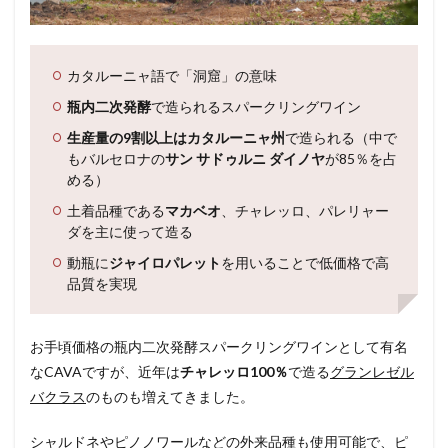
カタルーニャ語で「洞窟」の意味
瓶内二次発酵
で造られるスパークリングワイン
生産量の9割以上はカタルーニャ州
で造られる（中で
もバルセロナの
サン サドゥルニ ダイノヤ
が85％を占
める）
土着品種である
マカベオ
、チャレッロ、パレリャー
ダを主に使って造る
動瓶に
ジャイロパレット
を用いることで低価格で高
品質を実現
お手頃価格の瓶内二次発酵スパークリングワインとして有名
なCAVAですが、近年は
チャレッロ100％
で造る
グランレゼル
バクラス
のものも増えてきました。
シャルドネやピノノワールなどの外来品種も使用可能で、ピ