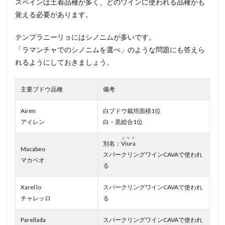
スペインは土着品種が多く、どのワインに使われる品種かも
覚える必要があります。
テンプラニーリョにはシノニムが多いです。
「ラマンチャでのシノニムを選べ」のような問題にも答えら
れるようにしておきましょう。
主要ブドウ品種
備考
Airen
白ブドウ栽培面積1位
アイレン
白・黒総合1位
ビウラ
別名：
Viura
Macabeo
スパークリングワインCAVAで使われ
マカベオ
る
Xarel lo
スパークリングワインCAVAで使われ
チャレッロ
る
Parellada
スパークリングワインCAVAで使われ