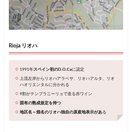
Rioja リオハ
1991年
スペイン初のD.O.Ca
に認定
上流左岸からリオハアラベサ、リオハアルタ、リオ
ハオリエンタルに分かれる
9割がテンプラニーリョで造る赤ワイン
固有の熟成規定を持つ
地区名～畑名のリオハ独自の原産地表示があ
る