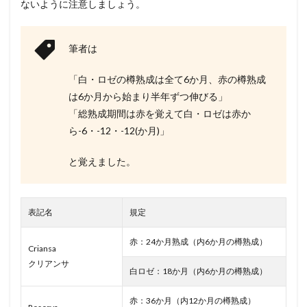
ないように注意しましょう。
筆者は
「白・ロゼの樽熟成は全て6か月、赤の樽熟成
は6か月から始まり半年ずつ伸びる」
「総熟成期間は赤を覚えて白・ロゼは赤か
ら-6・-12・-12(か月)」
と覚えました。
表記名
規定
赤：24か月熟成（内6か月の樽熟成）
Criansa
クリアンサ
白ロゼ：18か月（内6か月の樽熟成）
赤：36か月（内12か月の樽熟成）