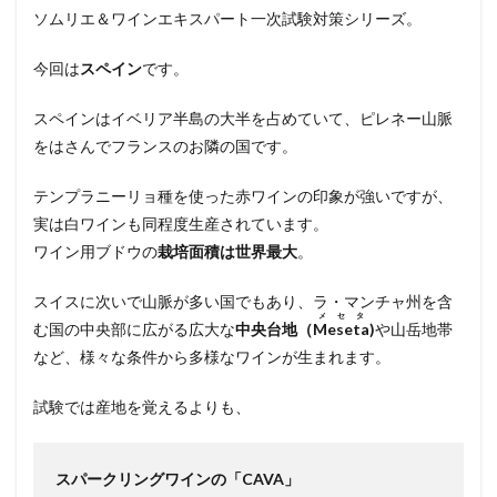
ソムリエ＆ワインエキスパート一次試験対策シリーズ。
今回は
スペイン
です。
スペインはイベリア半島の大半を占めていて、ピレネー山脈
をはさんでフランスのお隣の国です。
テンプラニーリョ種を使った赤ワインの印象が強いですが、
実は白ワインも同程度生産されています。
ワイン用ブドウの
栽培面積は世界最大
。
スイスに次いで山脈が多い国でもあり、ラ・マンチャ州を含
メセタ
む国の中央部に広がる広大な
中央台地（
Meseta
)
や山岳地帯
など、様々な条件から多様なワインが生まれます。
試験では産地を覚えるよりも、
スパークリングワインの「CAVA」