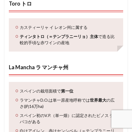
Toro トロ
カスティーリャ イ レオン州に属する
ティンタトロ（＝テンプラニーリョ）主体
で造る比
較的手頃な赤ワインの産地
La Mancha ラ マンチャ州
スペインの栽培面積で
第一位
ラマンチャD.O.は単一原産地呼称では
世界最大
の広
さ(約16万ha)
スペイン初のV.P.（単一畑）に認定されたビノス デ
パコがある
白はアイレン、赤はセンシベル（＝テンプラニーリ