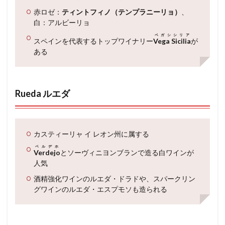
赤ロゼ：
ティントフィノ（テンプラニーリョ）
、
白：アルビーリョ
ベガシシリア
スペインを代表するトップワイナリー
Vega Sicilia
が
ある
Rueda ルエダ
カスティーリャ イ レオン州に属する
ベルデホ
Verdejo
とソーヴィニヨンブランで造る白ワインが
人気
酒精強化ワインのルエダ・ドラドや、スパークリン
グワインのルエダ・エスプモソも造られる