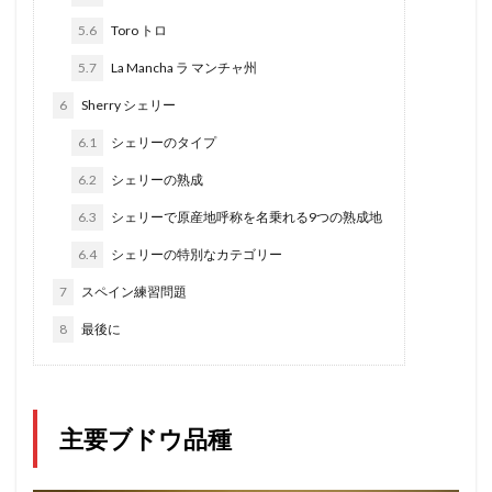
5.6
Toro トロ
5.7
La Mancha ラ マンチャ州
6
Sherry シェリー
6.1
シェリーのタイプ
6.2
シェリーの熟成
6.3
シェリーで原産地呼称を名乗れる9つの熟成地
6.4
シェリーの特別なカテゴリー
7
スペイン練習問題
8
最後に
主要ブドウ品種