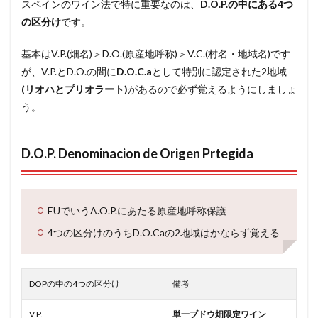
スペインのワイン法で特に重要なのは、
D.O.P.の中にある4つ
の区分け
です。
基本はV.P.(畑名)＞D.O.(原産地呼称)＞V.C.(村名・地域名)です
が、V.P.とD.O.の間に
D.O.C.a
として特別に認定された2地域
(リオハとプリオラート)
があるので必ず覚えるようにしましょ
う。
D.O.P. Denominacion de Origen Prtegida
EUでいうA.O.P.にあたる原産地呼称保護
4つの区分けのうちD.O.Caの2地域はかならず覚える
DOPの中の4つの区分け
備考
V.P.
単一ブドウ畑限定ワイン