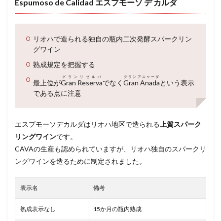
Espumoso de Calidad エスプモーソ デ カルダ
リオハで造られる独自の瓶内二次発酵スパークリン
グワイン
熟成規定を把握する
グランリゼルバ
グランアニャーダ
最上位が
Gran Reserva
でなく
Gran Anada
という表示
である点に注意
エスプモーソデカルダはリオハ地区で造られる
上質スパーク
リングワイン
です。
CAVAの生産も認められていますが、リオハ独自のスパークリ
ングワインを造るために制定されました。
表示名
備考
熟成表示なし
15か月の瓶内熟成