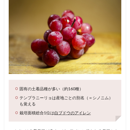
固有の土着品種が多い（約160種）
テンプラニーリョは産地ごとの別名（＝シノニム）
も覚える
栽培面積総合1位は
白ブドウのアイレン