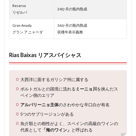
Reserva
24か月の瓶内熟成
リゼルバ
Gran Anada
36か月の瓶内熟成
グラン ア ニャーダ
収穫年表示義務
Rias Baixas リアスバイシャス
大西洋に面するガリシア州に属する
ポルトガルとの国境に流れる
ミーニョ川
を挟んだス
ペイン側のエリア
アルバリーニョ主体
のさわやかな辛口白が有名
5つのサブリージョンがある
魚介類との相性がよく、スペインの高級白ワインの
代表として
「海のワイン」
と呼ばれる