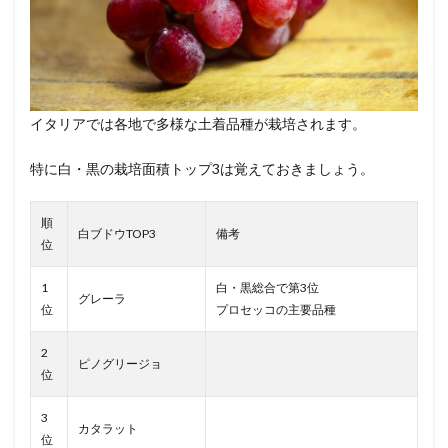
イタリアでは各地で多様な土着品種が栽培されます。
特に白・黒の栽培面積トップ3は覚えておきましょう。
順
白ブドウTOP3
備考
位
1
白・黒総合で第3位
グレーラ
位
プロセッコの主要品種
2
ピノグリージョ
位
3
カタラット
位