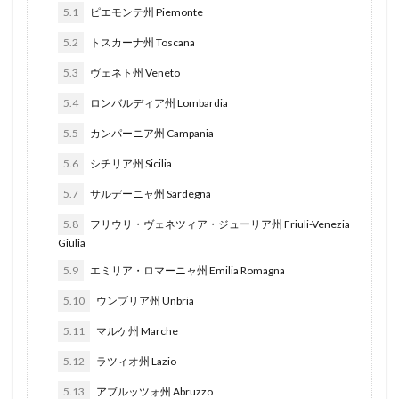
5.1
ピエモンテ州 Piemonte
5.2
トスカーナ州 Toscana
5.3
ヴェネト州 Veneto
5.4
ロンバルディア州 Lombardia
5.5
カンパーニア州 Campania
5.6
シチリア州 Sicilia
5.7
サルデーニャ州 Sardegna
5.8
フリウリ・ヴェネツィア・ジューリア州 Friuli-Venezia
Giulia
5.9
エミリア・ロマーニャ州 Emilia Romagna
5.10
ウンブリア州 Unbria
5.11
マルケ州 Marche
5.12
ラツィオ州 Lazio
5.13
アブルッツォ州 Abruzzo