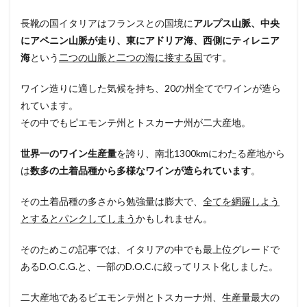
長靴の国イタリアはフランスとの国境に
アルプス山脈、中央
にアペニン山脈が走り、東にアドリア海、西側にティレニア
海
という
二つの山脈と二つの海に接する国
です。
ワイン造りに適した気候を持ち、20の州全てでワインが造ら
れています。
その中でもピエモンテ州とトスカーナ州が二大産地。
世界一のワイン生産量
を誇り、南北1300kmにわたる産地から
は
数多の土着品種から多様なワインが造られています
。
その土着品種の多さから勉強量は膨大で、
全てを網羅しよう
とするとパンクしてしまう
かもしれません。
そのためこの記事では、イタリアの中でも最上位グレードで
あるD.O.C.G.と、一部のD.O.C.に絞ってリスト化しました。
二大産地であるピエモンテ州とトスカーナ州、生産量最大の