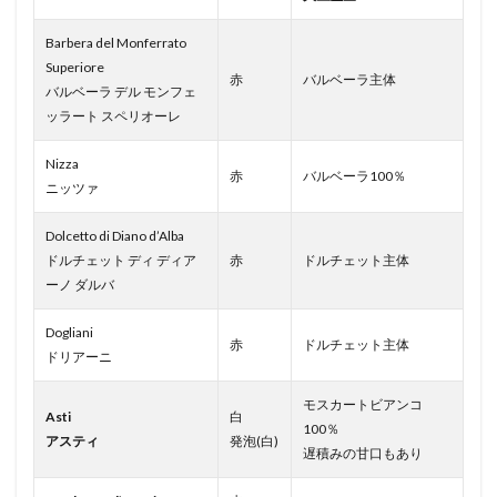
Barbera del Monferrato
Superiore
赤
バルベーラ主体
バルベーラ デル モンフェ
ッラート スペリオーレ
Nizza
赤
バルベーラ100％
ニッツァ
Dolcetto di Diano d’Alba
ドルチェット ディ ディア
赤
ドルチェット主体
ーノ ダルバ
Dogliani
赤
ドルチェット主体
ドリアーニ
モスカートビアンコ
Asti
白
100％
アスティ
発泡(白)
遅積みの甘口もあり