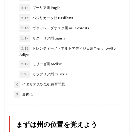
5.14
プーリア州 Puglia
5.15
バジリカータ州 Basilicata
5.16
ヴァッレ・ダオスタ州 Valle d’Aosta
5.17
リグーリア州 Liguria
5.18
トレンティーノ・アルトアディジェ州 Trentino-Alto
Adige
5.19
モリーゼ州 Molise
5.20
カラブリア州 Calabria
6
イタリアD.O.C.G.練習問題
7
最後に
まずは州の位置を覚えよう