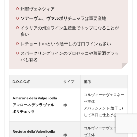
州都ヴェネツィア
ソアーヴェ、ヴァルポリチェッラ
は重要産地
イタリアの州別ワイン生産量でトップになることが
多い
レチョート○○という陰干しの甘口ワインも多い
スパークリングワインのプロセッコや蒸留酒グラッ
パも有名
D.O.C.G.名
タイプ
備考
コルヴィーナヴェロネー
Amarone della Valpolicella
ゼ主体
アマローネ デッラ ヴァル
赤
アパッシメント(陰干し)
ポリチェッラ
して辛口に仕上げる
コルヴィーナヴェロネー
Recioto della Valpolicella
赤
ゼ主体