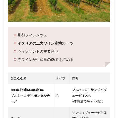
州都フィレンツェ
イタリアの二大ワイン産地
の一つ
ヴィンサントの主要産地
赤ワインが生産量の85％を占める
D.O.C.G.名
タイプ
備考
Brunello di Montalcino
ブルネッロ(=サンジョヴ
ブルネッロ ディ モンタルチ
赤
ェーゼ)100％
ーノ
6年熟成でRiserva表記
サンジョヴェーゼゼ主体