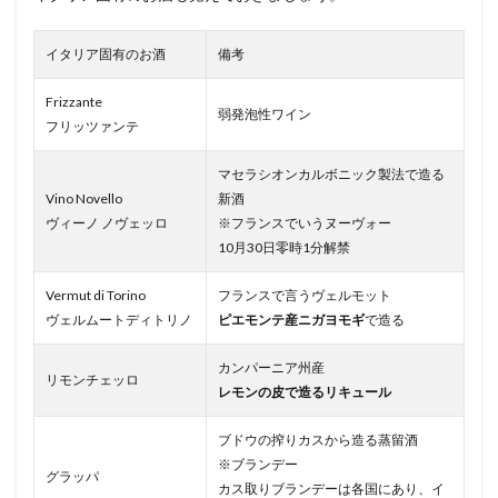
イタリア固有のお酒
備考
Frizzante
弱発泡性ワイン
フリッツァンテ
マセラシオンカルボニック製法で造る
Vino Novello
新酒
ヴィーノ ノヴェッロ
※フランスでいうヌーヴォー
10月30日零時1分解禁
Vermut di Torino
フランスで言うヴェルモット
ヴェルムートディトリノ
ピエモンテ産ニガヨモギ
で造る
カンパーニア州産
リモンチェッロ
レモンの皮で造るリキュール
ブドウの搾りカスから造る蒸留酒
※ブランデー
グラッパ
カス取りブランデーは各国にあり、イ