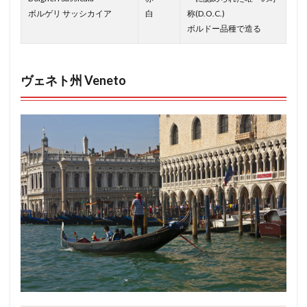
ボルゲリ サッシカイア
白
称(D.O.C.)
ボルドー品種で造る
ヴェネト州 Veneto