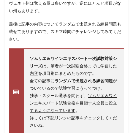
ヴェネト州は覚える量は多いですが、逆にほとんど項目がな
い州もあります。
最後に記事の内容についてランダムで出題される練習問題も
載せてありますので、スキマ時間にチャレンジしてみてくだ
さい。
ソムリエ＆ワインエキスパート一次試験対策シ
リーズ
は、筆者が
一次試験合格までに学習した
内容
を項目別にまとめたものです。
全ての記事に
ランダムで出題される練習問題
が
ついているので試験学習にうってつけ。
独学・スクール通学を問わず、
ソムリエ＆ワイ
ンエキスパート試験合格を目指す人全員に役立
てるようになっています
。
詳しくは下記リンクの記事をチェックしてくだ
さいね。