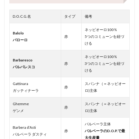
D.O.C.G.名
タイプ
備考
ネッビオーロ100％
Balolo
赤
5つのコミューンを紐づ
バローロ
ける
ネッビオーロ100％
Barbaresco
赤
3つのコミューンを紐づ
バルバレスコ
ける
Gattinara
スパンナ（＝ネッビオー
赤
ガッティナーラ
ロ)主体
Ghemme
スパンナ（＝ネッビオー
赤
ゲンメ
ロ)主体
バルベーラ主体
Barbera d’Asti
赤
バルベーラのD.O.P.で最
バルベーラ ダスティ
大生産量