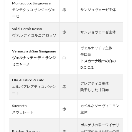
Montecucco Sangiovese
モンテクッコ サンジョヴェ
赤
サンジョヴェーゼ主体
ーゼ
Val di Cornia Rosso
赤
サンジョヴェーゼ主体
ヴァル ディ コルニア ロッソ
ヴェルナッチャ主体
Vernaccia di San Gimignano
辛口白
ヴェルナッチャ ディ サンジ
白
トスカーナ唯一の白
の
ミニャーノ
D.O.C.G.
Elba Aleatico Passito
アレアティコ主体
エルバ アレアティコ パッシ
赤
陰干しした甘口赤
ート
Suvereto
カベルネソーヴィニヨン
赤
スヴェレート
主体
ボルゲリの単一ワイナリ
Bolgheri Sassicaia
赤
ーに認められた唯一の呼