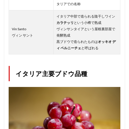
タリアでの名称
イタリア中部で造られる陰干しワイン
カラテッリ
という小樽で熟成
Vin Santo
ヴィンサンタイアという屋根裏部屋で
ヴィン サント
発酵熟成
黒ブドウで造られたものは
オッキオ デ
ィ ペルニーチェ
と呼ばれる
イタリア主要ブドウ品種