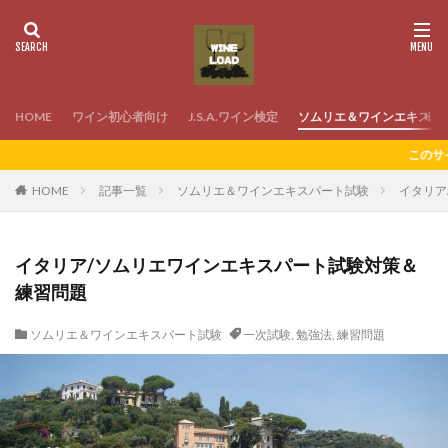
HOME
ワイン初心者向け
J.S.A.ワイン検定
ソムリエ＆ワインエキスパ
このサイトにはプロモーシ
HOME
記事一覧
ソムリエ＆ワインエキスパート試験
イタリア
イタリア/ソムリエワインエキスパート試験対策＆
練習問題
ソムリエ＆ワインエキスパート試験
一次試験
,
勉強法
,
練習問題