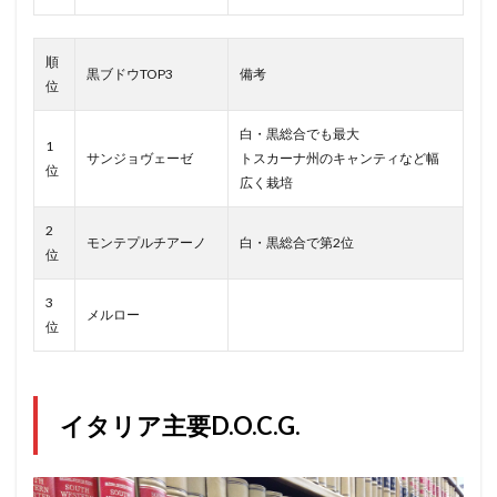
順
黒ブドウTOP3
備考
位
白・黒総合でも最大
1
サンジョヴェーゼ
トスカーナ州のキャンティなど幅
位
広く栽培
2
モンテプルチアーノ
白・黒総合で第2位
位
3
メルロー
位
イタリア主要D.O.C.G.