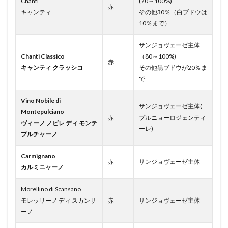
Chanti
(70～100%)
赤
キャンティ
その他30％（白ブドウは
10％まで）
サンジョヴェーゼ主体
Chanti Classico
（80～100%)
赤
キャンティ クラッシコ
その他黒ブドウが20％ま
で
Vino Nobile di
サンジョヴェーゼ主体(=
Montepulciano
赤
プルニョーロジェンティ
ヴィーノ ノビレ ディ モンテ
ーレ)
プルチャーノ
Carmignano
赤
サンジョヴェーゼ主体
カルミニャーノ
Morellino di Scansano
モレッリーノ ディ スカンサ
赤
サンジョヴェーゼ主体
ーノ