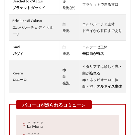
Brachetto d’Acqui
赤
ブラケットで造る甘口
ブラケット ダックイ
発泡(赤)
Erbaluce di Caluso
白
エルバルーチェ主体
エルバルーチェ ディ カル
発泡
ドライから甘口まであり
ーソ
Gavi
白
コルテーゼ主体
ガヴィ
発泡
辛口白が有名
イタリアでは珍しく
赤・
赤
Roero
白が造れる
白
ロエーロ
赤：ネッビオーロ主体
発泡
白・泡：
アルネイス主体
ラ モッラ
La Morra
バローロ