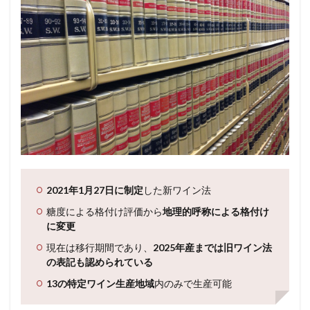
2021年1月27日に制定
した新ワイン法
糖度による格付け評価から
地理的呼称による格付け
に変更
現在は移行期間であり、
2025年産までは旧ワイン法
の表記も認められている
13の特定ワイン生産地域
内のみで生産可能