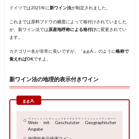
ドイツでは2021年に
新ワイン法
が制定されました。
これまでは原料ブドウの糖度によって格付けされていました
が、新ワイン法では
原産地呼称による格付け
に変更されてい
ます。
カテゴリー名が非常に長いですが、「g.g.A.」のように
略称で
覚えればOK
ですよ。
新ワイン法の地理的表示付きワイン
ヴァインミットゲシュッツターゲオグラーフィッシャーアンガーベ
Wein mit Geschutzter Geographischer
Angabe
地理的表示保護ワイン