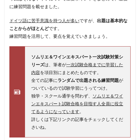
に練習問題を載せました。
ドイツ語に苦手意識を持つ人が多い
ですが、
出題は基本的な
ことからがほとんど
です。
練習問題を活用して、要点を覚えていきましょう。
ソムリエ＆ワインエキスパート一次試験対策シ
リーズ
は、筆者が
一次試験合格までに学習した
内容
を項目別にまとめたものです。
全ての記事に
ランダムで出題される練習問題
が
ついているので試験学習にうってつけ。
独学・スクール通学を問わず、
ソムリエ＆ワイ
ンエキスパート試験合格を目指す人全員に役立
てるようになっています
。
詳しくは下記リンクの記事をチェックしてくだ
さいね。