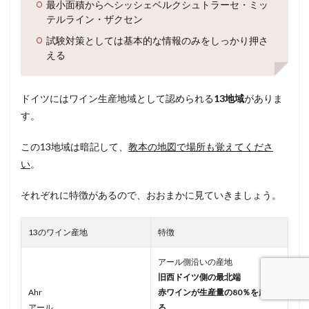
最小面積からヘシッシェベルクシュトラーセ・ミッ
テルライン・ザクセン
試験対策としては基本的な情報のみをしっかり押さ
える
ドイツにはワイン生産地域として認められる
13地域
がありま
す。
この13地域は暗記して、
教本の地図で場所も覚えてくださ
い
。
それぞれに特徴があるので、おおまかに見ていきましょう。
13のワイン産地
特徴
アール側沿いの産地
旧西ドイツ側の最北端
Ahr
赤ワインが生産量の80％を超え
アール
る