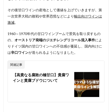
その後甘口ワインの産地として価値を上げていきますが、第
一次世界大戦の敗戦や世界恐慌などにより
輸出向けワインは
激減
。
1960～1970年代の甘口ワインブームで景気を取り戻すもの
の、
オーストリア発端のジエチレングリコール混入事件
によ
りドイツ国内の甘口ワインへの不信感が蔓延し、国内向けに
は
辛口ワイン
が造られるようになりました。
関連記事
【高貴なる腐敗の極甘口】貴腐ワ
インと貴腐ブドウについて