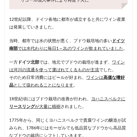
12世紀以降、ドイツ各地に都市が成立すると共にワイン産業
は発展していきました。
当時、都市では水の状態が悪く、ブドウ栽培地の多い
ドイツ
南部
では水代わりに毎日1～2Lのワインが飲まれていました
。
一方
ドイツ北部
では、地元でブドウの栽培が進まず、
ワイン
は河川の流通を使って運ばれてくるものが主流
でした。
そのため日常消費にはビールが好まれ、
ワインは
高価な嗜好
品
として扱われることになります
。
18世紀頃にはブドウ栽培の改善が行われ、
ヨハニスベルクに
リースリング
が大量に植樹
されました。
1775年から、同じくヨハニスベルクで貴腐ワインの醸造が試
みられ、1786年にはモーゼルでも低品質なブドウから高品質
なブドウの栽培にシフトしていきます。