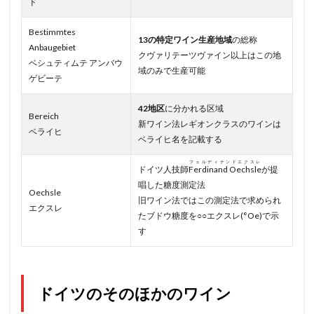
ド
Bestimmtes
13の特定ワイン生産地域
の総称
Anbaugebiet
クヴァリテーツヴァイン以上はこの地
ベシュティムテ アンバウ
域のみで生産可能
ゲビーテ
42地区
に分かれる区域
Bereich
新ワイン法レギオンクラスのワインは
ベライヒ
ベライヒ名を記載する
フェルディナンドエクスレ
ドイツ人技師
Ferdinand Oechsle
が提
唱した糖度測定法
Oechsle
旧ワイン法ではこの測定法で求められ
エクスレ
たブドウ糖度を○○エクスレ(°Oe)で示
す
ドイツのそのほかのワイン