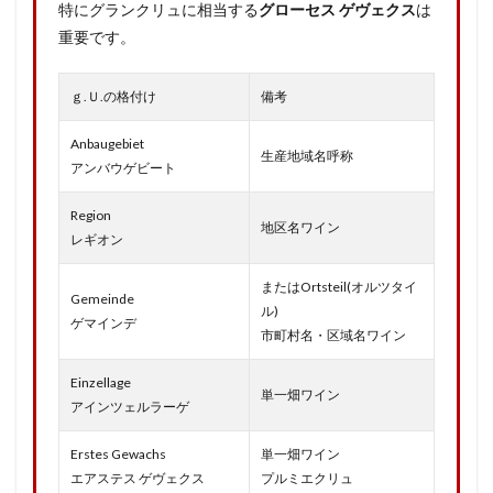
特にグランクリュに相当する
グローセス ゲヴェクス
は
重要です。
ｇ.Ｕ.の格付け
備考
Anbaugebiet
生産地域名呼称
アンバウゲビート
Region
地区名ワイン
レギオン
またはOrtsteil(オルツタイ
Gemeinde
ル)
ゲマインデ
市町村名・区域名ワイン
Einzellage
単一畑ワイン
アインツェルラーゲ
Erstes Gewachs
単一畑ワイン
エアステス ゲヴェクス
プルミエクリュ