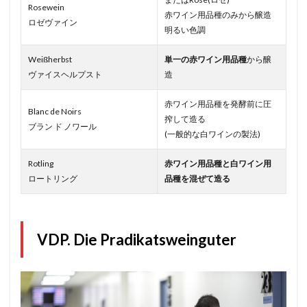
Rosewein
赤ワイン用品種のみから醸造
ロゼヴァイン
明るい色調
Weißherbst
単一の赤ワイン用品種
から醸
ヴァイスヘルプスト
造
赤ワイン用品種を発酵前に圧
Blanc de Noirs
搾して造る
ブラン ド ノワール
(一般的な白ワインの製法)
Rotling
赤ワイン用品種と白ワイン用
ロートリング
品種を混ぜて造る
VDP. Die Pradikatsweinguter