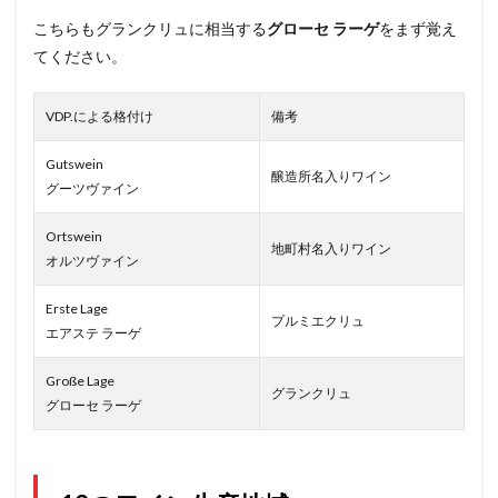
こちらもグランクリュに相当する
グローセ ラーゲ
をまず覚え
てください。
VDP.による格付け
備考
Gutswein
醸造所名入りワイン
グーツヴァイン
Ortswein
地町村名入りワイン
オルツヴァイン
Erste Lage
プルミエクリュ
エアステ ラーゲ
Große Lage
グランクリュ
グローセ ラーゲ