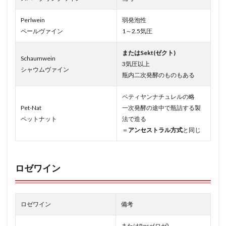
Perlwein
弱発泡性
ペールヴァイン
1～2.5気圧
またはSekt(ゼクト)
Schaumwein
3気圧以上
シャウムヴァイン
瓶内二次発酵のものもある
ペティヤンナチュレルの略
Pet-Nat
一次発酵の途中で瓶詰する製
ペットナット
法で造る
＝
アンセストラル方式
と同じ
ロゼワイン
ロゼワイン
備考
またはRose(ロゼ)