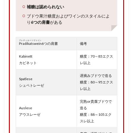
補糖は認められない
ブドウ果汁糖度およびワインのスタイルによ
り
6つの肩書
がある
プレディカーツヴァイン
Pradikatswein
6つの肩書
備考
Kabinett
糖度：70～85エクス
カビネット
レ以上
遅摘みブドウで造る
Spatlese
糖度：80～95エクス
シュペトレーゼ
レ以上
完熟or貴腐ブドウで
Auslese
造る
アウスレーゼ
糖度：88～105エク
スレ以上