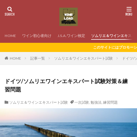
HOME
ワイン初心者向け
J.S.A.ワイン検定
ソムリエ＆ワインエキスパ
このサイトにはプロモーションが含まれていま
HOME
記事一覧
ソムリエ＆ワインエキスパート試験
ドイツ/
ドイツ/ソムリエワインエキスパート試験対策＆練
習問題
ソムリエ＆ワインエキスパート試験
一次試験
,
勉強法
,
練習問題