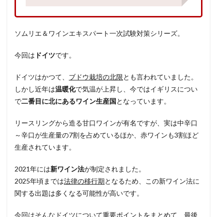
ソムリエ＆ワインエキスパート一次試験対策シリーズ。
今回は
ドイツ
です。
ドイツはかつて、
ブドウ栽培の北限
とも言われていました。
しかし近年は
温暖化
で気温が上昇し、今ではイギリスについ
で
二番目に北にあるワイン生産国
となっています。
リースリングから造る甘口ワインが有名ですが、実は中辛口
～辛口が生産量の7割を占めているほか、赤ワインも3割ほど
生産されています。
2021年には
新ワイン法
が制定されました。
2025年頃までは
法律の移行期
となるため、この新ワイン法に
関する出題は多くなる可能性が高いです。
今回はそんなドイツについて重要ポイントをまとめて、最後